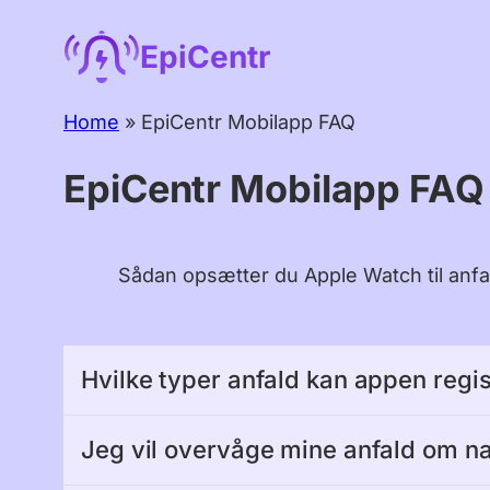
Spring
EpiCentr
til
indhold
Home
»
EpiCentr Mobilapp FAQ
EpiCentr Mobilapp FAQ
Sådan opsætter du Apple Watch til anfa
Hvilke typer anfald kan appen regi
Appen registrerer anfaldslignende mønstre 
Jeg vil overvåge mine anfald om na
analyserer specifikt anfaldslignende bevæg