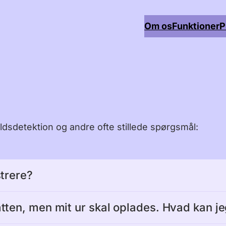
Om os
Funktioner
P
ldsdetektion og andre ofte stillede spørgsmål:
strere?
ved at analysere data fra Apple Watch-sensorer ved
tten, men mit ur skal oplades. Hvad kan j
elser, pludselige faldmønstre og unormale hjerterytm