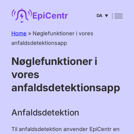
Spring
EpiCentr
DA
til
▼
indhold
English
Home
»
Nøglefunktioner i vores
anfaldsdetektionsapp
Deutsch
Français
Nøglefunktioner i
Español
vores
Português
anfaldsdetektionsapp
Italiano
Čeština
Anfaldsdetektion
Nederlands
Til anfaldsdetektion anvender EpiCentr en