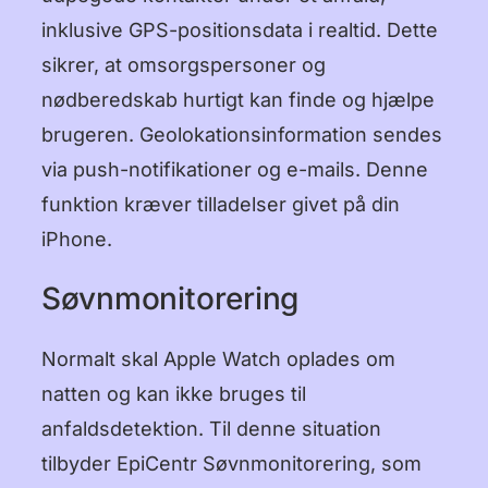
inklusive GPS-positionsdata i realtid. Dette
עברית
sikrer, at omsorgspersoner og
हिन्दी
nødberedskab hurtigt kan finde og hjælpe
brugeren. Geolokationsinformation sendes
한국어
via push-notifikationer og e-mails. Denne
中文 (中国)
funktion kræver tilladelser givet på din
中文 (台灣)
iPhone.
Русский
Søvnmonitorering
Normalt skal Apple Watch oplades om
natten og kan ikke bruges til
anfaldsdetektion. Til denne situation
tilbyder EpiCentr Søvnmonitorering, som