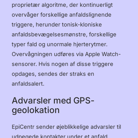
Dansk
proprietær algoritme, der kontinuerligt
overvåger forskellige anfaldslignende
Suomi
triggere, herunder tonisk-kloniske
Norsk Bokmål
anfaldsbevægelsesmønstre, forskellige
Polski
typer fald og unormale hjerterytmer.
Overvågningen udføres via Apple Watch-
Svenska
sensorer. Hvis nogen af disse triggere
日本語
opdages, sendes der straks en
Türkçe
anfaldsalert.
العربية
Advarsler med GPS-
geolokation
Bahasa Indonesia
Bahasa Melayu
EpiCentr sender øjeblikkelige advarsler til
udpegede kontakter under et anfald,
Tagalog