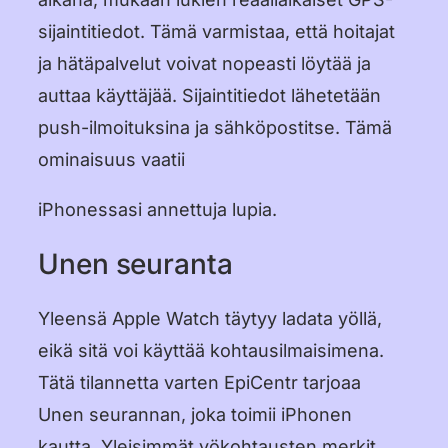
sijaintitiedot. Tämä varmistaa, että hoitajat
עברית
ja hätäpalvelut voivat nopeasti löytää ja
हिन्दी
auttaa käyttäjää. Sijaintitiedot lähetetään
push-ilmoituksina ja sähköpostitse. Tämä
한국어
ominaisuus vaatii
中文 (中国)
iPhonessasi annettuja lupia.
中文 (台灣)
Unen seuranta
Русский
Yleensä Apple Watch täytyy ladata yöllä,
eikä sitä voi käyttää kohtausilmaisimena.
Tätä tilannetta varten EpiCentr tarjoaa
Unen seurannan, joka toimii iPhonen
kautta. Yleisimmät yökohtausten merkit