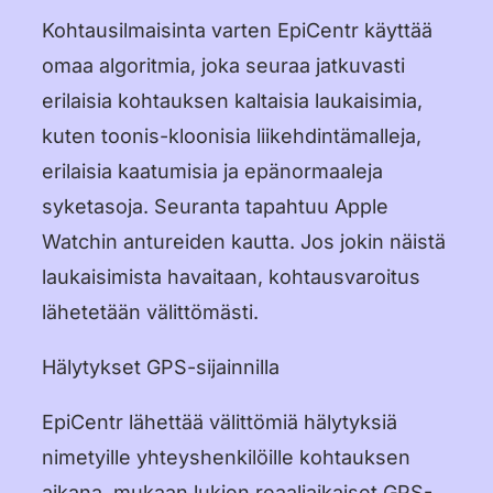
Dansk
Kohtausilmaisinta varten EpiCentr käyttää
Suomi
omaa algoritmia, joka seuraa jatkuvasti
erilaisia kohtauksen kaltaisia laukaisimia,
Norsk Bokmål
kuten toonis-kloonisia liikehdintämalleja,
Polski
erilaisia kaatumisia ja epänormaaleja
Svenska
syketasoja. Seuranta tapahtuu Apple
Watchin antureiden kautta. Jos jokin näistä
日本語
laukaisimista havaitaan, kohtausvaroitus
Türkçe
lähetetään välittömästi.
العربية
Hälytykset GPS-sijainnilla
Bahasa Indonesia
EpiCentr lähettää välittömiä hälytyksiä
Bahasa Melayu
nimetyille yhteyshenkilöille kohtauksen
Tagalog
aikana, mukaan lukien reaaliaikaiset GPS-