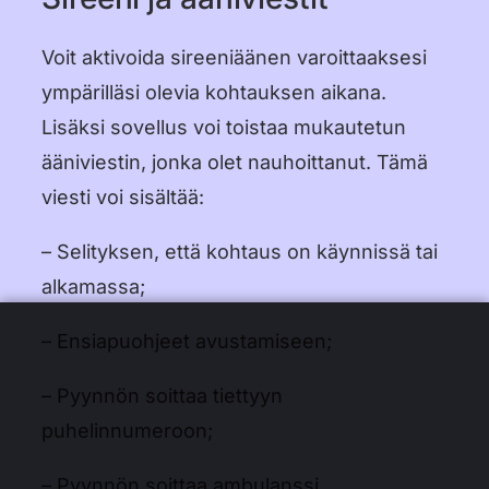
Voit aktivoida sireeniäänen varoittaaksesi
ympärilläsi olevia kohtauksen aikana.
Lisäksi sovellus voi toistaa mukautetun
ääniviestin, jonka olet nauhoittanut. Tämä
viesti voi sisältää:
– Selityksen, että kohtaus on käynnissä tai
alkamassa;
– Ensiapuohjeet avustamiseen;
– Pyynnön soittaa tiettyyn
puhelinnumeroon;
– Pyynnön soittaa ambulanssi.