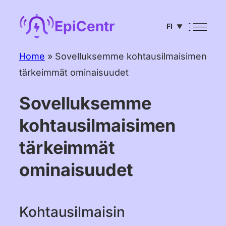
Siirry
EpiCentr
FI
sisältöön
▼
English
Home
»
Sovelluksemme kohtausilmaisimen
tärkeimmät ominaisuudet
Deutsch
Français
Sovelluksemme
Español
kohtausilmaisimen
Português
tärkeimmät
Italiano
ominaisuudet
Čeština
Nederlands
Kohtausilmaisin