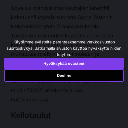
Sovellus mahdollistaa käyttäjien lähettää
kohtaushälytyksiä suoraan Apple Watchin
kellotaulusta yhdellä napsautuksella.
Tämän ominaisuuden käyttämiseksi aseta
Käytämme evästeitä parantaaksemme verkkosivuston
komplikaatio Watchiisi. Se voidaan
suorituskykyä. Jatkamalla sivuston käyttöä hyväksytte niiden
mukauttaa mieltymyksesi mukaan ja
käytön.
sijoittaa vakio kellotauluun, jolloin
Hyväksykää evästeet
sovellusta ei tarvitse pitää auki. Hälytys
Decline
aktivoituu napsauttamalla komplikaatiota,
mikä säästää arvokasta aikaa
hätätilanteessa.
Kellotaulut