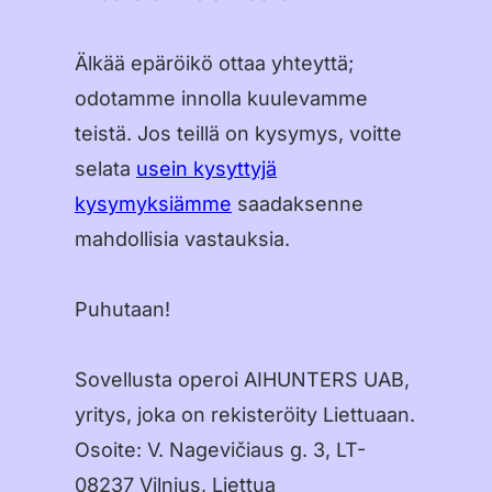
Dansk
Suomi
Älkää epäröikö ottaa yhteyttä;
odotamme innolla kuulevamme
Norsk Bokmål
teistä. Jos teillä on kysymys, voitte
Polski
selata
usein kysyttyjä
Svenska
kysymyksiämme
saadaksenne
mahdollisia vastauksia.
日本語
Türkçe
Puhutaan!
العربية
Sovellusta operoi AIHUNTERS UAB,
Bahasa Indonesia
yritys, joka on rekisteröity Liettuaan.
Bahasa Melayu
Osoite: V. Nagevičiaus g. 3, LT-
08237 Vilnius, Liettua
Tagalog