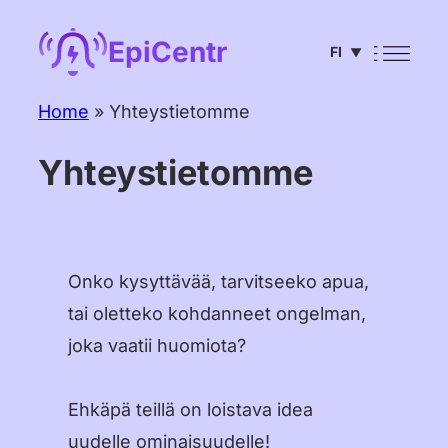
Siirry
EpiCentr
FI
sisältöön
▼
English
Home
»
Yhteystietomme
Deutsch
Yhteystietomme
Français
Español
Português
Onko kysyttävää, tarvitseeko apua,
tai oletteko kohdanneet ongelman,
Italiano
joka vaatii huomiota?
Čeština
Nederlands
Ehkäpä teillä on loistava idea
uudelle ominaisuudelle!