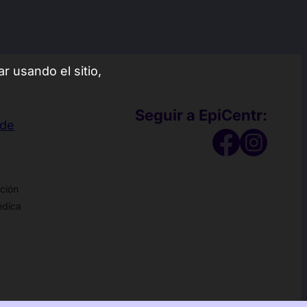
न्दी
한국어
中文 (中国)
r usando el sitio,
中文 (台灣)
усский
Seguir a EpiCentr:
 de
nción
édica