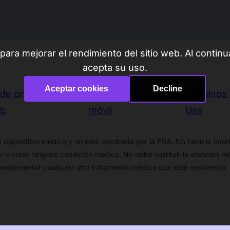
हि
ra mejorar el rendimiento del sitio web. Al continua
acepta su uso.
Р
Aceptar cookies
Decline
 de privacidad del
Política de privacidad
Términos
eb
móvil
Uso
 dispositivo médico y no está aprobada por la FDA. No tiene la inte
gar o curar ninguna condición médica. No debe sustituir la atención m
complementar cualquier otro tratamiento médico que esté recibiendo