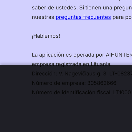
saber de ustedes. Si tienen una pregun
nuestras
preguntas frecuentes
para po
¡Hablemos!
La aplicación es operada por AIHUNTE
empresa registrada en Lituania.
Dirección: V. Nagevičiaus g. 3, LT-08237
Número de empresa: 305862666
Número de identificación fiscal: LT100