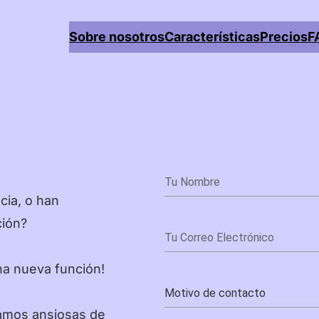
Sobre nosotros
Características
Precios
F
E
D
F
E
P
cia, o han
I
ción?
Č
una nueva función!
N
D
amos ansiosas de