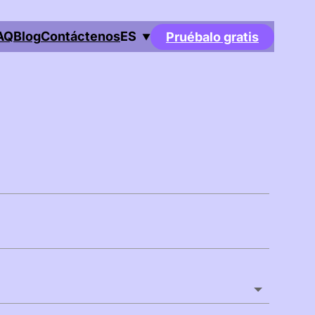
AQ
Blog
Contáctenos
ES
Pruébalo gratis
▼
nglish
eutsch
rançais
spañol
ortuguês
taliano
eština
ederlands
ansk