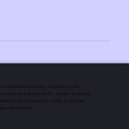
uomi
orsk Bokmål
olski
venska
日本語
ürkçe
العربي
ahasa Indonesia
o la aplicación EpiCentr y necesitas ayuda,
 través de la app en Perfil > Escribir al soporte.
ahasa Melayu
ormación técnica sobre tu cuenta, lo que nos
agalog
era más eficiente.
עברי