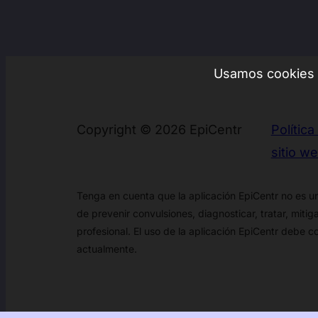
Usamos cookies pa
Copyright © 2026 EpiCentr
Política
sitio w
Tenga en cuenta que la aplicación EpiCentr no es un
de prevenir convulsiones, diagnosticar, tratar, miti
profesional. El uso de la aplicación EpiCentr debe 
actualmente.