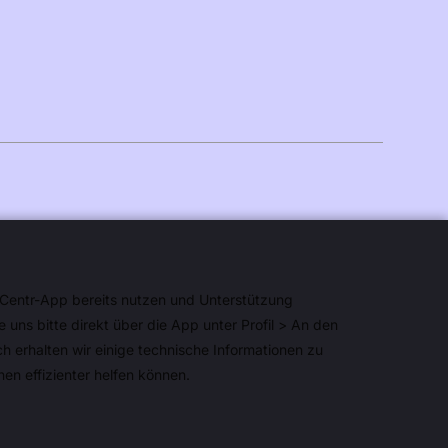
Suomi
Norsk Bokmål
Polski
Svenska
日本語
Türkçe
العربية
Bahasa Indonesia
Centr-App bereits nutzen und Unterstützung
e uns bitte direkt über die App unter Profil > An den
Bahasa Melayu
h erhalten wir einige technische Informationen zu
Tagalog
nen effizienter helfen können.
עברית