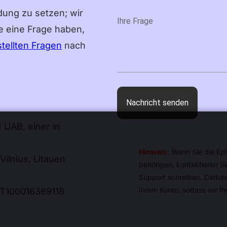
ndung zu setzen; wir
e eine Frage haben,
stellten Fragen
nach
UAB, einer in
Hinweis:
Wenn Sie die Epi
Vilnius, Litauen
benötigen, kontaktieren Si
Support schreiben. Dadurc
Ihrem Konto, sodass wir Ih
LT100016369118