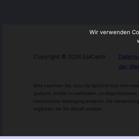
Wir verwenden Coo
Copyright © 2026 EpiCentr
Datens
der Web
Bitte beachten Sie, dass die EpiCentr-App kein medi
gedacht, Anfälle zu verhindern, zu diagnostizieren, z
medizinische Versorgung ersetzen. Die Verwendung
ergänzen, die Sie derzeit erhalten.