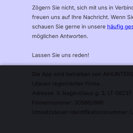
Zögern Sie nicht, sich mit uns in Verbi
freuen uns auf Ihre Nachricht. Wenn Si
schauen Sie gerne in unsere
häufig ge
möglichen Antworten.
Lassen Sie uns reden!
Die App wird betrieben von AIHUNTERS 
Litauen registrierten Firma.
Adresse: V. Nagevičiaus g. 3, LT-08237 
Firmennummer: 305862666
Umsatzsteuer-Identifikationsnummer: 