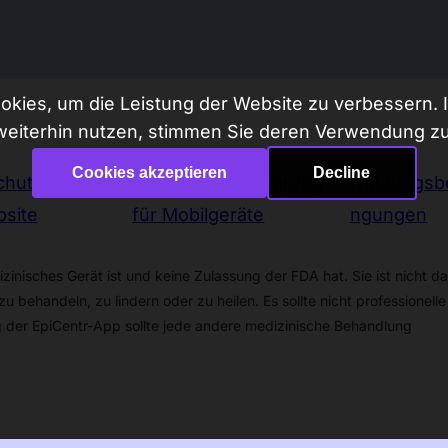
kies, um die Leistung der Website zu verbessern. I
weiterhin nutzen, stimmen Sie deren Verwendung zu
Cookies akzeptieren
Decline
chutzerklärung
Datenschutzerklärung
Nutzungsb
site
für Mobilgeräte
ngungen
zinisches Gerät ist und keine Zulassung der FDA hat. Sie ist nicht d
u behandeln, zu lindern oder zu heilen. Es sollte nicht professionelle
 der EpiCentr-App sollte jede andere medizinische Behandlung