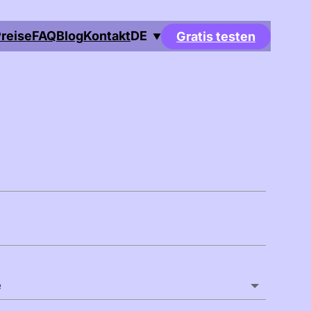
reise
FAQ
Blog
Kontakt
DE
Gratis testen
▼
English
Deutsch
Français
Español
Português
Italiano
Čeština
Nederlands
Dansk