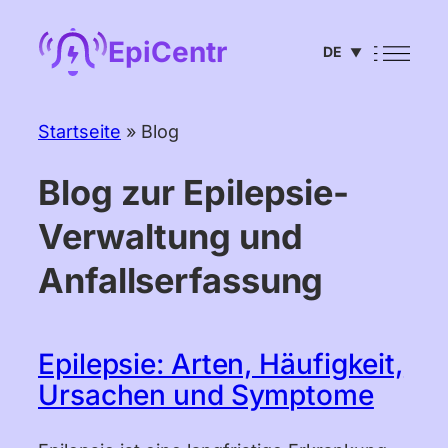
Zum
EpiCentr
DE
Inhalt
▼
springen
English
Startseite
»
Blog
Deutsch
Blog zur Epilepsie-
Français
Verwaltung und
Español
Anfallserfassung
Português
Italiano
Epilepsie: Arten, Häufigkeit,
Čeština
Ursachen und Symptome
Nederlands