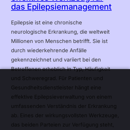
das Epilepsiemanagement
עברית
Epilepsie ist eine chronische
हिन्दी
neurologische Erkrankung, die weltweit
한국어
Millionen von Menschen betrifft. Sie ist
中文 (中国)
durch wiederkehrende Anfälle
gekennzeichnet und variiert bei den
中文 (台灣)
Betroffenen erheblich in Typ, Häufigkeit
Русский
und Schweregrad. Für Patienten und
Gesundheitsdienstleister hängt eine
effektive Epilepsieverwaltung von einem
umfassenden Verständnis der Erkrankung
ab. Eines der wirkungsvollsten Werkzeuge,
das beiden Parteien zur Verfügung steht,