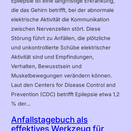
Epilepsie ist eine langfristige Erkrankung,
Dansk
die das Gehirn betrifft, bei der abnormale
Suomi
elektrische Aktivität die Kommunikation
Norsk Bokmål
zwischen Nervenzellen stört. Diese
Störung führt zu Anfällen, die plötzliche
Polski
und unkontrollierte Schübe elektrischer
Svenska
Aktivität sind und Empfindungen,
日本語
Verhalten, Bewusstsein und
Muskelbewegungen verändern können.
Türkçe
Laut den Centers for Disease Control and
العربية
Prevention (CDC) betrifft Epilepsie etwa 1,2
% der…
Bahasa Indonesia
Bahasa Melayu
Anfallstagebuch als
effektives Werkzeug für
Tagalog