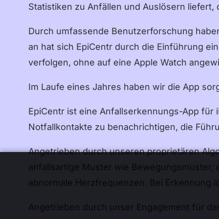
Statistiken zu Anfällen und Auslösern liefert,
Durch umfassende Benutzerforschung haben wi
an hat sich EpiCentr durch die Einführung ei
verfolgen, ohne auf eine Apple Watch angew
Im Laufe eines Jahres haben wir die App sorgf
EpiCentr ist eine Anfallserkennungs-App für
Notfallkontakte zu benachrichtigen, die Füh
Angetrieben durch unseren proprietären Alg
anfallsartige Muster wie Bewegungsmuster, d
abnormale Herzfrequenzen. Bei Erkennung l
Angetrieben durch unser Engagement für das