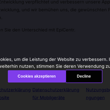
Entwicklung verpflichtet und verbessern unsere App
rentwicklung, und wir bemühen uns, die gewünschten
n.
en Sie den Unterschied mit EpiCentr.
kies, um die Leistung der Website zu verbessern. I
weiterhin nutzen, stimmen Sie deren Verwendung zu
Cookies akzeptieren
Decline
chutzerklärung
Datenschutzerklärung
Nutzungsb
site
für Mobilgeräte
ngungen