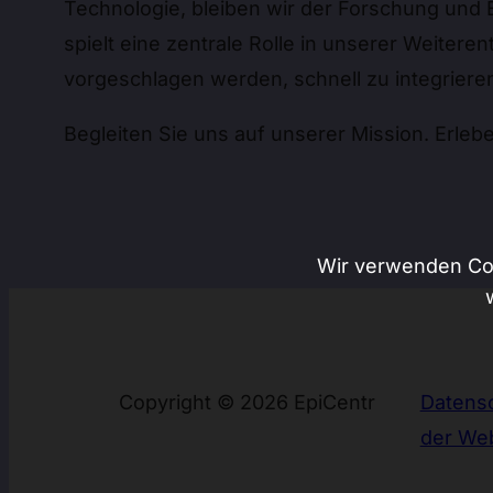
Technologie, bleiben wir der Forschung und 
spielt eine zentrale Rolle in unserer Weite
vorgeschlagen werden, schnell zu integriere
Begleiten Sie uns auf unserer Mission. Erleb
Wir verwenden Coo
Copyright © 2026 EpiCentr
Datens
der Web