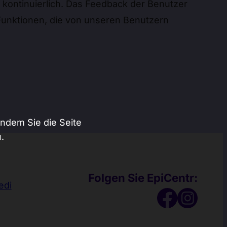
हिन्दी
 kontinuierlich. Das Feedback der Benutzer
 Funktionen, die von unseren Benutzern
한국어
中文 (中国)
中文 (台灣)
Русский
ndem Sie die Seite
.
Folgen Sie EpiCentr:
edi