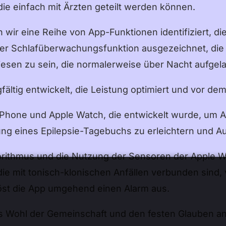
 die einfach mit Ärzten geteilt werden können.
r eine Reihe von App-Funktionen identifiziert, die
ner Schlafüberwachungsfunktion ausgezeichnet, die in
iesen zu sein, die normalerweise über Nacht aufge
ältig entwickelt, die Leistung optimiert und vor dem
 iPhone und Apple Watch, die entwickelt wurde, um A
rung eines Epilepsie-Tagebuchs zu erleichtern und A
orithmus und die Nutzung der Sensoren der Apple Wa
ie mit tonisch-klonischen Anfällen verbunden sind,
öst die App umgehend einen Alarm aus.
 Wohl der Gemeinschaft und den festen Glauben an 