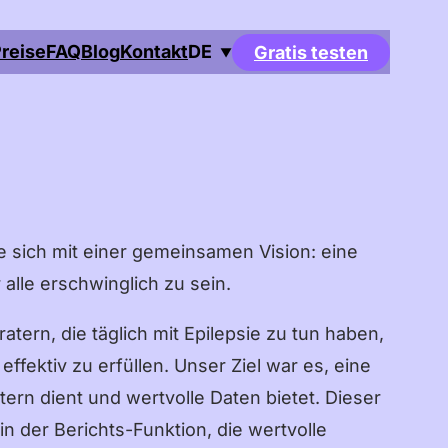
reise
FAQ
Blog
Kontakt
DE
Gratis testen
▼
English
Deutsch
Français
Español
e sich mit einer gemeinsamen Vision: eine
Português
alle erschwinglich zu sein.
Italiano
ern, die täglich mit Epilepsie zu tun haben,
Čeština
fektiv zu erfüllen. Unser Ziel war es, eine
Nederlands
ern dient und wertvolle Daten bietet. Dieser
Dansk
n der Berichts-Funktion, die wertvolle