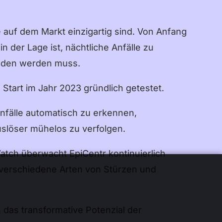
Suomi
Norsk Bokmål
 auf dem Markt einzigartig sind. Von Anfang
Polski
 der Lage ist, nächtliche Anfälle zu
laden werden muss.
Svenska
日本語
 Start im Jahr 2023 gründlich getestet.
Türkçe
nfälle automatisch zu erkennen,
العربية
uslöser mühelos zu verfolgen.
Bahasa Indonesia
tch überwacht EpiCentr kontinuierlich
Bahasa Melayu
 verschiedene Arten von Stürzen und
Tagalog
עברית
das transformative Potenzial der