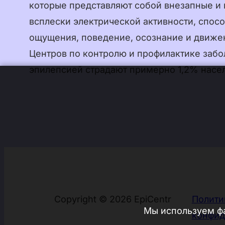
которые представляют собой внезапные и
всплески электрической активности, спос
ощущения, поведение, осознание и движе
Центров по контролю и профилактике забо
эпилепсией страдают примерно 1,2% нас
Copyright © 2026 EpiCentr
Полити
Мы используем фа
конфид