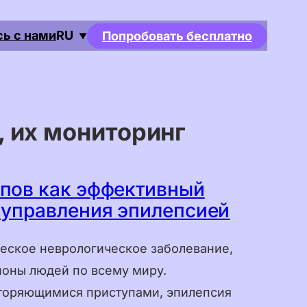
ь с нами
RU
Попробовать бесплатно
▼
, их мониторинг
пов как эффективный
 управления эпилепсией
еское неврологическое заболевание,
оны людей по всему миру.
торяющимися приступами, эпилепсия