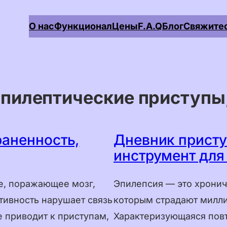
О нас
Функционал
Цены
F.A.Q
Блог
Свяжитес
English
Deutsch
Français
эпилептические приступы
Español
Português
раненность,
Дневник присту
Italiano
инструмент для
Čeština
е, поражающее мозг,
Эпилепсия — это хронич
Nederlands
тивность нарушает связь
которым страдают милли
Dansk
 приводит к приступам,
Характеризующаяся пов