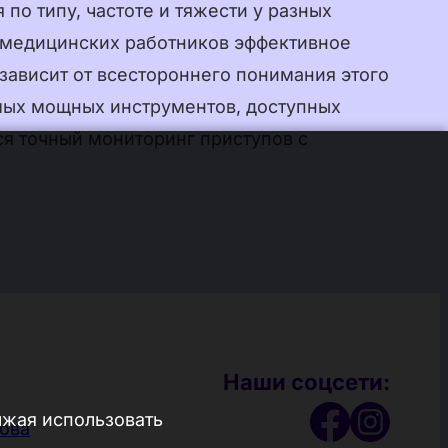
 по типу, частоте и тяжести у разных
 медицинских работников эффективное
l
зависит от всестороннего понимания этого
мых мощных инструментов, доступных
ся точный мониторинг приступов с
nesia
yu
Наши соцсети:
лжая использовать
ова