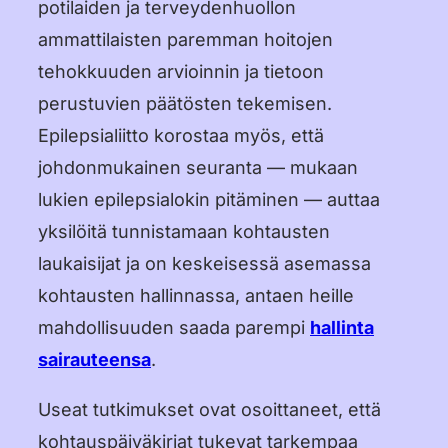
potilaiden ja terveydenhuollon
ammattilaisten paremman hoitojen
tehokkuuden arvioinnin ja tietoon
perustuvien päätösten tekemisen.
Epilepsialiitto korostaa myös, että
johdonmukainen seuranta — mukaan
lukien epilepsialokin pitäminen — auttaa
yksilöitä tunnistamaan kohtausten
laukaisijat ja on keskeisessä asemassa
kohtausten hallinnassa, antaen heille
mahdollisuuden saada parempi
hallinta
sairauteensa
.
Useat tutkimukset ovat osoittaneet, että
kohtauspäiväkirjat tukevat tarkempaa