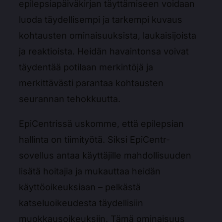
epilepsiapäiväkirjan täyttämiseen voidaan
luoda täydellisempi ja tarkempi kuvaus
kohtausten ominaisuuksista, laukaisijoista
ja reaktioista. Heidän havaintonsa voivat
täydentää potilaan merkintöjä ja
merkittävästi parantaa kohtausten
seurannan tehokkuutta.
EpiCentrissä uskomme, että epilepsian
hallinta on tiimityötä. Siksi EpiCentr-
sovellus antaa käyttäjille mahdollisuuden
lisätä hoitajia ja mukauttaa heidän
käyttöoikeuksiaan – pelkästä
katseluoikeudesta täydellisiin
muokkausoikeuksiin. Tämä ominaisuus