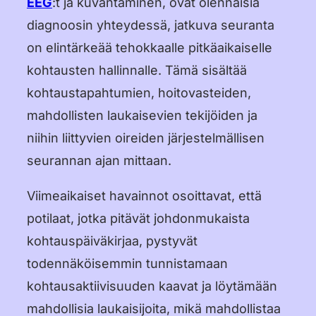
EEG
:t ja kuvantaminen, ovat olennaisia
diagnoosin yhteydessä, jatkuva seuranta
on elintärkeää tehokkaalle pitkäaikaiselle
kohtausten hallinnalle. Tämä sisältää
kohtaustapahtumien, hoitovasteiden,
mahdollisten laukaisevien tekijöiden ja
niihin liittyvien oireiden järjestelmällisen
seurannan ajan mittaan.
Viimeaikaiset havainnot osoittavat, että
potilaat, jotka pitävät johdonmukaista
kohtauspäiväkirjaa, pystyvät
todennäköisemmin tunnistamaan
kohtausaktiivisuuden kaavat ja löytämään
mahdollisia laukaisijoita, mikä mahdollistaa