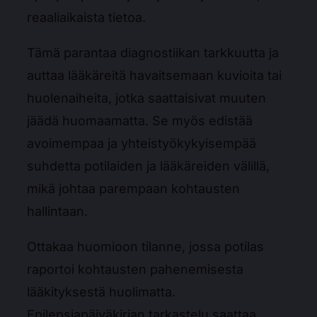
reaaliaikaista tietoa.
Tämä parantaa diagnostiikan tarkkuutta ja
auttaa lääkäreitä havaitsemaan kuvioita tai
huolenaiheita, jotka saattaisivat muuten
jäädä huomaamatta. Se myös edistää
avoimempaa ja yhteistyökykyisempää
suhdetta potilaiden ja lääkäreiden välillä,
mikä johtaa parempaan kohtausten
hallintaan.
Ottakaa huomioon tilanne, jossa potilas
raportoi kohtausten pahenemisesta
lääkityksestä huolimatta.
Epilepsiapäiväkirjan tarkastelu saattaa