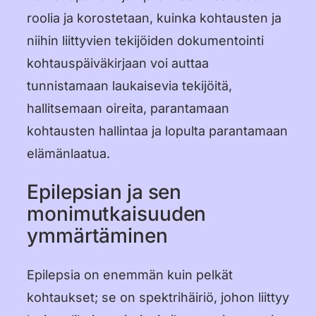
roolia ja korostetaan, kuinka kohtausten ja
עברית
niihin liittyvien tekijöiden dokumentointi
हिन्दी
kohtauspäiväkirjaan voi auttaa
tunnistamaan laukaisevia tekijöitä,
한국어
hallitsemaan oireita, parantamaan
中文 (中国)
kohtausten hallintaa ja lopulta parantamaan
中文 (台灣)
elämänlaatua.
Русский
Epilepsian ja sen
monimutkaisuuden
ymmärtäminen
Epilepsia on enemmän kuin pelkät
kohtaukset; se on spektrihäiriö, johon liittyy