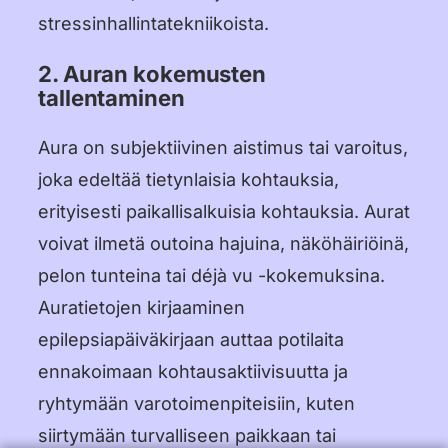
stressinhallintatekniikoista.
2. Auran kokemusten
tallentaminen
Aura on subjektiivinen aistimus tai varoitus,
joka edeltää tietynlaisia kohtauksia,
erityisesti paikallisalkuisia kohtauksia. Aurat
voivat ilmetä outoina hajuina, näköhäiriöinä,
pelon tunteina tai déjà vu -kokemuksina.
Auratietojen kirjaaminen
epilepsiapäiväkirjaan auttaa potilaita
ennakoimaan kohtausaktiivisuutta ja
ryhtymään varotoimenpiteisiin, kuten
siirtymään turvalliseen paikkaan tai