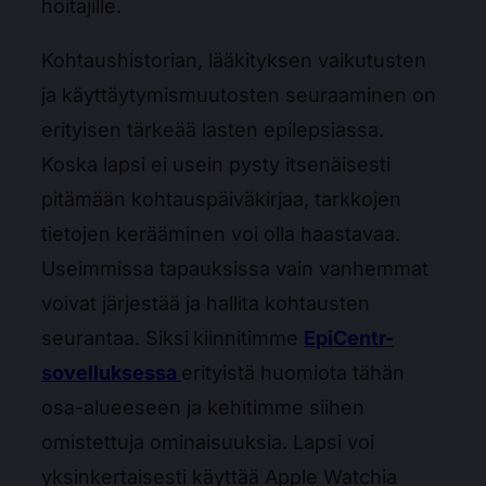
hoitajille.
Kohtaushistorian, lääkityksen vaikutusten
ja käyttäytymismuutosten seuraaminen on
erityisen tärkeää lasten epilepsiassa.
Koska lapsi ei usein pysty itsenäisesti
pitämään kohtauspäiväkirjaa, tarkkojen
tietojen kerääminen voi olla haastavaa.
Useimmissa tapauksissa vain vanhemmat
voivat järjestää ja hallita kohtausten
seurantaa. Siksi
kiinnitimme
EpiCentr-
sovelluksessa
erityistä huomiota tähän
osa-alueeseen ja kehitimme siihen
omistettuja ominaisuuksia. Lapsi voi
yksinkertaisesti käyttää Apple Watchia