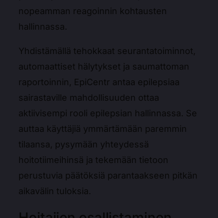
nopeamman reagoinnin kohtausten
hallinnassa.
Yhdistämällä tehokkaat seurantatoiminnot,
automaattiset hälytykset ja saumattoman
raportoinnin, EpiCentr antaa epilepsiaa
sairastaville mahdollisuuden ottaa
aktiivisempi rooli epilepsian hallinnassa. Se
auttaa käyttäjiä ymmärtämään paremmin
tilaansa, pysymään yhteydessä
hoitotiimeihinsä ja tekemään tietoon
perustuvia päätöksiä parantaakseen pitkän
aikavälin tuloksia.
Hoitajien osallistaminen