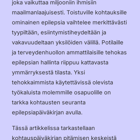
Dansk
joka vaikuttaa miljooniin ihmisiin
maailmanlaajuisesti. Toistuville kohtauksille
Suomi
ominainen epilepsia vaihtelee merkittävästi
Norsk Bokmål
tyypiltään, esiintymistiheydeltään ja
vakavuudeltaan yksilöiden välillä. Potilaille
Polski
ja terveydenhuollon ammattilaisille tehokas
Svenska
epilepsian hallinta riippuu kattavasta
日本語
ymmärryksestä tilasta. Yksi
tehokkaimmista käytettävissä olevista
Türkçe
työkaluista molemmille osapuolille on
العربية
tarkka kohtausten seuranta
Bahasa Indonesia
epilepsiapäiväkirjan avulla.
Bahasa Melayu
Tässä artikkelissa tarkastellaan
kohtauspäiväkirjan pitämisen keskeistä
Tagalog