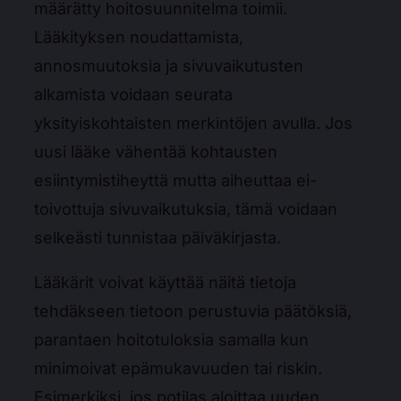
määrätty hoitosuunnitelma toimii.
Lääkityksen noudattamista,
annosmuutoksia ja sivuvaikutusten
alkamista voidaan seurata
yksityiskohtaisten merkintöjen avulla. Jos
uusi lääke vähentää kohtausten
esiintymistiheyttä mutta aiheuttaa ei-
toivottuja sivuvaikutuksia, tämä voidaan
selkeästi tunnistaa päiväkirjasta.
Lääkärit voivat käyttää näitä tietoja
tehdäkseen tietoon perustuvia päätöksiä,
parantaen hoitotuloksia samalla kun
minimoivat epämukavuuden tai riskin.
Esimerkiksi, jos potilas aloittaa uuden