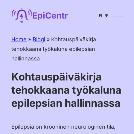
Siirry
EpiCentr
FI
sisältöön
▼
English
Home
»
Blogi
»
Kohtauspäiväkirja
Deutsch
tehokkaana työkaluna epilepsian
Français
hallinnassa
Español
Kohtauspäiväkirja
Português
tehokkaana työkaluna
Italiano
epilepsian hallinnassa
Čeština
Nederlands
Epilepsia on krooninen neurologinen tila,