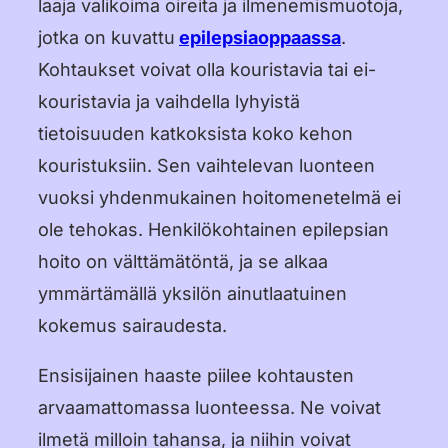
laaja valikoima oireita ja ilmenemismuotoja,
jotka on kuvattu
epilepsiaoppaassa
.
Kohtaukset voivat olla kouristavia tai ei-
kouristavia ja vaihdella lyhyistä
tietoisuuden katkoksista koko kehon
kouristuksiin. Sen vaihtelevan luonteen
vuoksi yhdenmukainen hoitomenetelmä ei
ole tehokas. Henkilökohtainen epilepsian
hoito on välttämätöntä, ja se alkaa
ymmärtämällä yksilön ainutlaatuinen
kokemus sairaudesta.
Ensisijainen haaste piilee kohtausten
arvaamattomassa luonteessa. Ne voivat
ilmetä milloin tahansa, ja niihin voivat