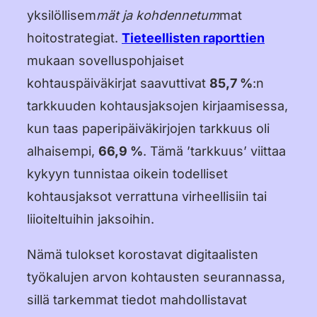
yksilöllisem
mät ja kohdennetum
mat
hoitostrategiat.
Tieteellisten raporttien
mukaan sovelluspohjaiset
kohtauspäiväkirjat saavuttivat
85,7 %
:n
tarkkuuden kohtausjaksojen kirjaamisessa,
kun taas paperipäiväkirjojen tarkkuus oli
alhaisempi,
66,9 %
. Tämä ’tarkkuus’ viittaa
kykyyn tunnistaa oikein todelliset
kohtausjaksot verrattuna virheellisiin tai
liioiteltuihin jaksoihin.
Nämä tulokset korostavat digitaalisten
työkalujen arvon kohtausten seurannassa,
sillä tarkemmat tiedot mahdollistavat