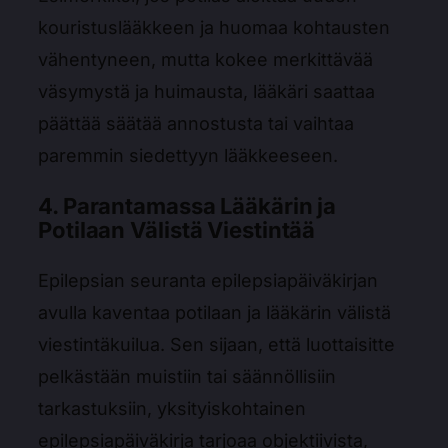
kouristuslääkkeen ja huomaa kohtausten
vähentyneen, mutta kokee merkittävää
väsymystä ja huimausta, lääkäri saattaa
päättää säätää annostusta tai vaihtaa
paremmin siedettyyn lääkkeeseen.
4. Parantamassa Lääkärin ja
Potilaan Välistä Viestintää
Epilepsian seuranta epilepsiapäiväkirjan
avulla kaventaa potilaan ja lääkärin välistä
viestintäkuilua. Sen sijaan, että luottaisitte
pelkästään muistiin tai säännöllisiin
tarkastuksiin, yksityiskohtainen
epilepsiapäiväkirja tarjoaa objektiivista,