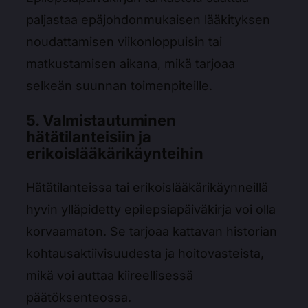
paljastaa epäjohdonmukaisen lääkityksen
noudattamisen viikonloppuisin tai
matkustamisen aikana, mikä tarjoaa
selkeän suunnan toimenpiteille.
5. Valmistautuminen
hätätilanteisiin ja
erikoislääkärikäynteihin
Hätätilanteissa tai erikoislääkärikäynneillä
hyvin ylläpidetty epilepsiapäiväkirja voi olla
korvaamaton. Se tarjoaa kattavan historian
kohtausaktiivisuudesta ja hoitovasteista,
mikä voi auttaa kiireellisessä
päätöksenteossa.