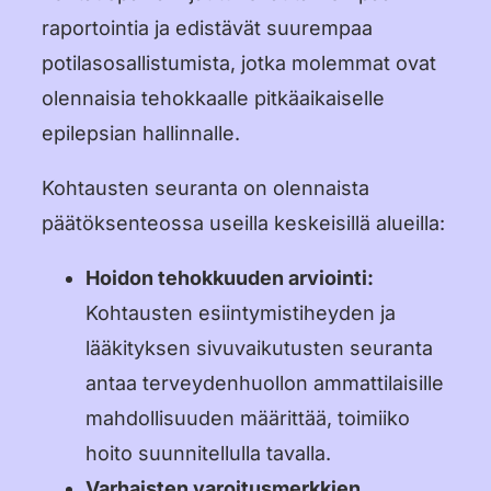
raportointia ja edistävät suurempaa
potilasosallistumista, jotka molemmat ovat
olennaisia tehokkaalle pitkäaikaiselle
epilepsian hallinnalle.
Kohtausten seuranta on olennaista
päätöksenteossa useilla keskeisillä alueilla:
Hoidon tehokkuuden arviointi:
Kohtausten esiintymistiheyden ja
lääkityksen sivuvaikutusten seuranta
antaa terveydenhuollon ammattilaisille
mahdollisuuden määrittää, toimiiko
hoito suunnitellulla tavalla.
Varhaisten varoitusmerkkien