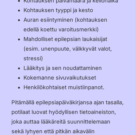
Kohtauksen päivämäärä ja kellonaika
Kohtauksen tyyppi ja kesto
Auran esiintyminen (kohtauksen
edellä koettu varoitusmerkki)
Mahdolliset epilepsian laukaisijat
(esim. unenpuute, välkkyvät valot,
stressi)
Lääkitys ja sen noudattaminen
Kokemanne sivuvaikutukset
Henkilökohtaiset muistiinpanot.
Pitämällä epilepsiapäiväkirjansa ajan tasalla,
potilaat luovat hyödyllisen tietoaineiston,
joka auttaa lääkäreitä suunnittelemaan
sekä lyhyen että pitkän aikavälin