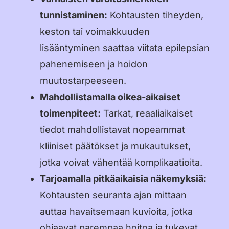
tunnistaminen:
Kohtausten tiheyden,
keston tai voimakkuuden
lisääntyminen saattaa viitata epilepsian
pahenemiseen ja hoidon
muutostarpeeseen.
Mahdollistamalla oikea-aikaiset
toimenpiteet:
Tarkat, reaaliaikaiset
tiedot mahdollistavat nopeammat
kliiniset päätökset ja mukautukset,
jotka voivat vähentää komplikaatioita.
Tarjoamalla pitkäaikaisia näkemyksiä:
Kohtausten seuranta ajan mittaan
auttaa havaitsemaan kuvioita, jotka
ohjaavat parempaa hoitoa ja tukevat