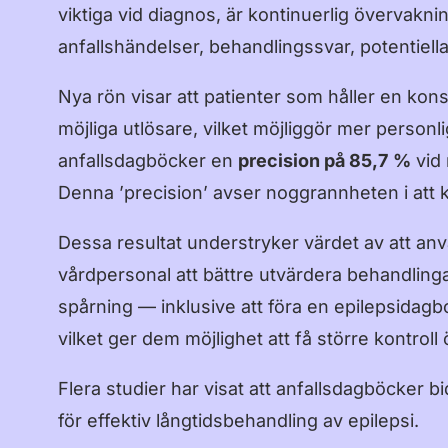
viktiga vid diagnos, är kontinuerlig övervaknin
anfallshändelser, behandlingssvar, potentiell
Nya rön visar att patienter som håller en kons
möjliga utlösare, vilket möjliggör mer personl
anfallsdagböcker en
precision på 85,7
%
vid 
Denna ’precision’ avser noggrannheten i att k
Dessa resultat understryker värdet av att anvä
vårdpersonal att bättre utvärdera behandlinga
spårning — inklusive att föra en epilepsidagbok
vilket ger dem möjlighet att få större kontroll ö
Flera studier har visat att anfallsdagböcker 
för effektiv långtidsbehandling av epilepsi.