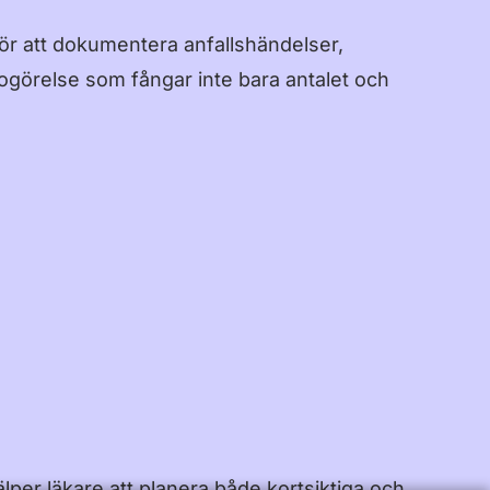
för att dokumentera anfallshändelser,
dogörelse som fångar inte bara antalet och
er läkare att planera både kortsiktiga och