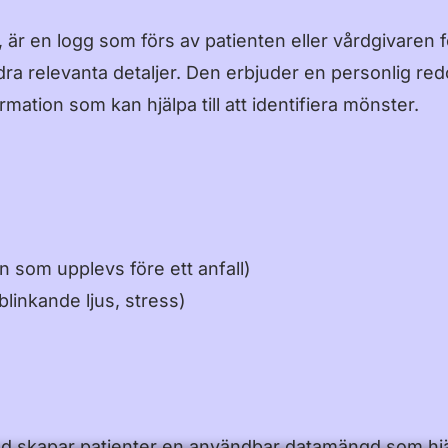
 är en logg som förs av patienten eller vårdgivaren 
ndra relevanta detaljer. Den erbjuder en personlig re
mation som kan hjälpa till att identifiera mönster.
 som upplevs före ett anfall)
blinkande ljus, stress)
d skapar patienter en användbar datamängd som hjälp