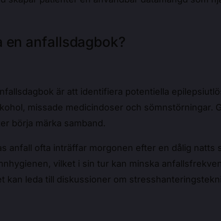
öra en anfallsdagbok?
fallsdagbok är att identifiera potentiella epilepsiut
alkohol, missade medicindoser och sömnstörningar. Ge
ter börja märka samband.
as anfall ofta inträffar morgonen efter en dålig nat
nhygienen, vilket i sin tur kan minska anfallsfrekv
ket kan leda till diskussioner om stresshanteringstekn