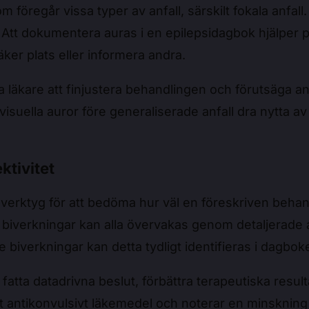
m föregår vissa typer av anfall, särskilt fokala anfall
 Att dokumentera auras i en epilepsidagbok hjälper pat
säker plats eller informera andra.
 läkare att finjustera behandlingen och förutsäga an
visuella auror före generaliserade anfall dra nytt
ktivitet
 verktyg för att bedöma hur väl en föreskriven beha
biverkningar kan alla övervakas genom detaljerade
biverkningar kan detta tydligt identifieras i dagbok
fatta datadrivna beslut, förbättra terapeutiska resul
tt antikonvulsivt läkemedel och noterar en minsknin