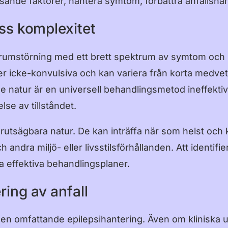
tlösande faktorer, hantera symtom, förbättra anfallshan
ess komplexitet
ektrumstörning med ett brett spektrum av symtom och 
ler icke-konvulsiva och kan variera från korta medvets
natur är en universell behandlingsmetod ineffektiv
lse av tillståndet.
rutsägbara natur. De kan inträffa när som helst och
h andra miljö- eller livsstilsförhållanden. Att ident
a effektiva behandlingsplaner.
ring av anfall
i en omfattande epilepsihantering. Även om kliniska 