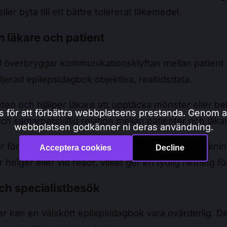
ler byta till ett bättre tolererat läkemedel.
 läkare och patient
verbryggar kommunikationsklyftan mellan patient och l
ljerad epilepsidagbok objektiva, realtidsdata.
ten och hjälper läkare att upptäcka mönster eller 
s för att förbättra webbplatsens prestanda. Genom at
 samarbetsvillig relation mellan patienter och läkare, 
webbplatsen godkänner ni deras användning.
ar försämrade anfall trots medicinering. En granskni
Acceptera cookies
Decline
lger eller vid resor, vilket ger en tydlig riktning fö
och specialistbesök
ster kan en välskött epilepsidagbok vara ovärderlig. 