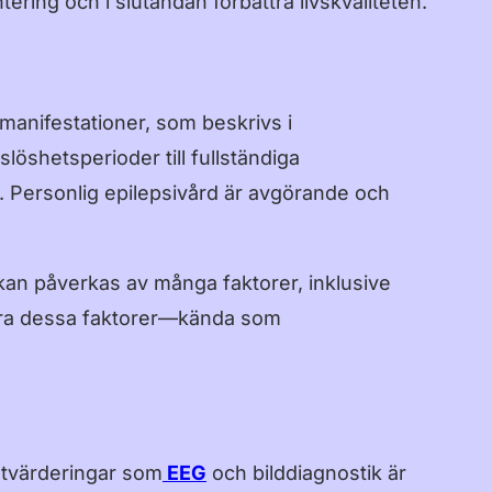
tering och i slutändan förbättra livskvaliteten.
Suomi
Norsk Bokmål
Polski
manifestationer, som beskrivs i
Svenska
löshetsperioder till fullständiga
日本語
. Personlig epilepsivård är avgörande och
Türkçe
العربية
 kan påverkas av många faktorer, inklusive
ifiera dessa faktorer—kända som
Bahasa Indonesia
Bahasa Melayu
Tagalog
עברית
utvärderingar som
EEG
och bilddiagnostik är