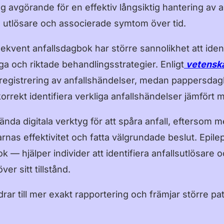
g avgörande för en effektiv långsiktig hantering av an
a utlösare och associerade symtom över tid.
ekvent anfallsdagbok har större sannolikhet att ident
iga och riktade behandlingsstrategier. Enligt
vetenska
registrering av anfallshändelser, medan pappersda
orrekt identifiera verkliga anfallshändelser jämfört 
nda digitala verktyg för att spåra anfall, eftersom me
rnas effektivitet och fatta välgrundade beslut. Epi
 — hjälper individer att identifiera anfallsutlösare oc
ver sitt tillstånd.
bidrar till mer exakt rapportering och främjar större