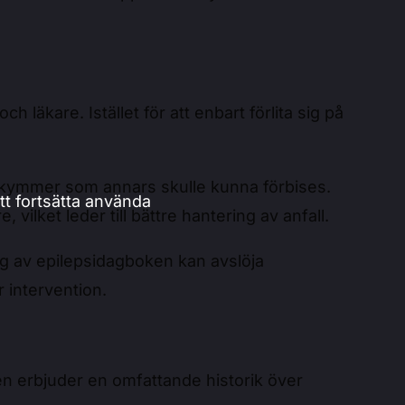
äkare. Istället för att enbart förlita sig på
bekymmer som annars skulle kunna förbises.
t fortsätta använda
vilket leder till bättre hantering av anfall.
ng av epilepsidagboken kan avslöja
r intervention.
Den erbjuder en omfattande historik över