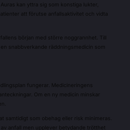
. Auras kan yttra sig som konstiga lukter,
ienter att förutse anfallsaktivitet och vidta
fallens början med större noggrannhet. Till
a av en snabbverkande räddningsmedicin som
ndlingsplan fungerar. Medicineringens
 anteckningar. Om en ny medicin minskar
en.
tat samtidigt som obehag eller risk minimeras.
g av anfall men upplever betydande trötthet