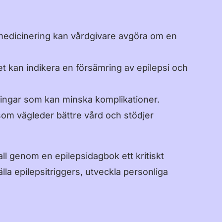
 medicinering kan vårdgivare avgöra om en
tet kan indikera en försämring av epilepsi och
eringar som kan minska komplikationer.
er som vägleder bättre vård och stödjer
nfall genom en epilepsidagbok ett kritiskt
lla epilepsitriggers, utveckla personliga