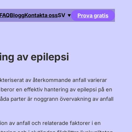
FAQ
Blogg
Kontakta oss
SV
Prova gratis
▼
English
Deutsch
Français
ing av epilepsi
Español
Português
akteriserat av återkommande anfall varierar
Italiano
 beror en effektiv hantering av epilepsi på en
 båda parter är noggrann övervakning av anfall
Čeština
Nederlands
on av anfall och relaterade faktorer i en
Dansk