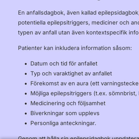
En anfallsdagbok, även kallad epilepsidagbok,
potentiella epilepsitriggers, mediciner och a
typen av anfall utan även kontextspecifik infor
Patienter kan inkludera information såsom:
Datum och tid för anfallet
Typ och varaktighet av anfallet
Förekomst av en aura (ett varningstecken
Möjliga epilepsitriggers (t.ex. sömnbrist, 
Medicinering och följsamhet
Biverkningar som upplevs
Personliga anteckningar.
Genom att hålla sin epilepsidagbok uppdatera