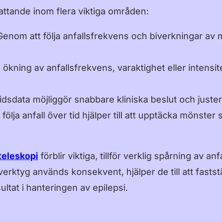
attande inom flera viktiga områden:
Genom att följa anfallsfrekvens och biverkningar av
 ökning av anfallsfrekvens, varaktighet eller intensi
tidsdata möjliggör snabbare kliniska beslut och just
t följa anfall över tid hjälper till att upptäcka mönst
teleskopi
förblir viktiga, tillför verklig spårning av a
ktyg används konsekvent, hjälper de till att faststä
sultat i hanteringen av epilepsi.