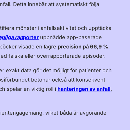
हिन्दी
fall. Detta innebär att systematiskt följa
한국어
中文 (中国)
ifiera mönster i anfallsaktivitet och upptäcka
中文 (台灣)
pliga rap
porter
uppnådde app-baserade
gböcker visade en lägre
precision på 66,9 %
.
Русский
med falska eller överrapporterade episoder.
r exakt data gör det möjligt för patienter och
lepsiförbundet betonar också att konsekvent
h spelar en viktig roll i
hanteringen av anfall
,
 patientengagemang, vilket båda är avgörande