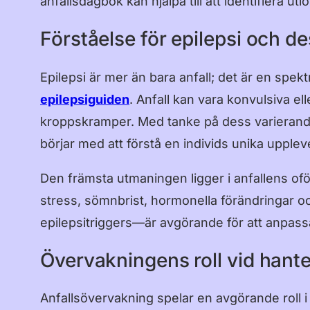
anfallsdagbok kan hjälpa till att identifiera u
Förståelse för epilepsi och d
Epilepsi är mer än bara anfall; det är en sp
epilepsiguiden
. Anfall kan vara konvulsiva el
kroppskramper. Med tanke på dess varierande 
börjar med att förstå en individs unika uppleve
Den främsta utmaningen ligger i anfallens ofö
stress, sömnbrist, hormonella förändringar oc
epilepsitriggers—är avgörande för att anpass
Övervakningens roll vid hante
Anfallsövervakning spelar en avgörande roll 