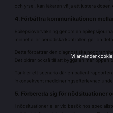
och yrsel, kan läkaren välja att justera dosen el
4. Förbättra kommunikationen mellan
Epilepsiövervakning genom en epilepsijournal ö
minnet eller periodiska kontroller, ger en deta
Detta förbättrar den diagnostiska noggrannhe
Vi använder cookie
Det bidrar också till att bygga en mer öppen och
Tänk er ett scenario där en patient rapporter
inkonsekvent medicineringsefterlevnad under he
5. Förbereda sig för nödsituationer 
I nödsituationer eller vid besök hos speciali