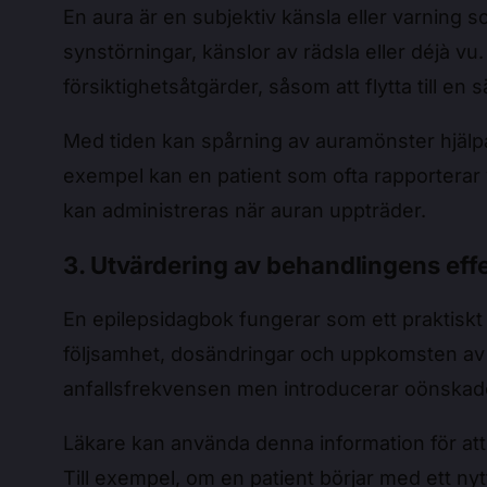
En aura är en subjektiv känsla eller varning so
synstörningar, känslor av rädsla eller déjà vu.
försiktighetsåtgärder, såsom att flytta till en 
Med tiden kan spårning av auramönster hjälpa
exempel kan en patient som ofta rapporterar 
kan administreras när auran uppträder.
3. Utvärdering av behandlingens effe
En epilepsidagbok fungerar som ett praktiskt
följsamhet, dosändringar och uppkomsten av 
anfallsfrekvensen men introducerar oönskade 
Läkare kan använda denna information för att 
Till exempel, om en patient börjar med ett ny