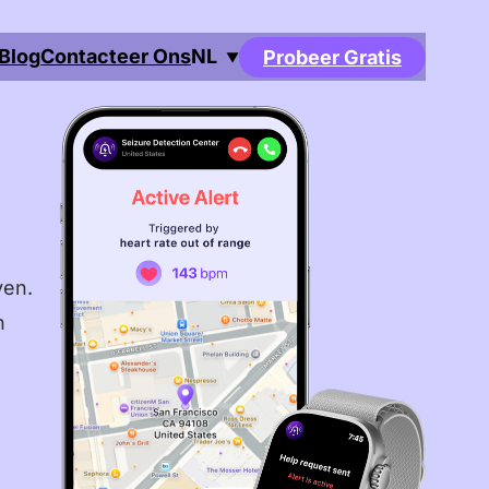
Blog
Contacteer Ons
NL
Probeer Gratis
▼
English
Deutsch
Français
Español
Português
ven.
n
Italiano
Čeština
Nederlands
Dansk