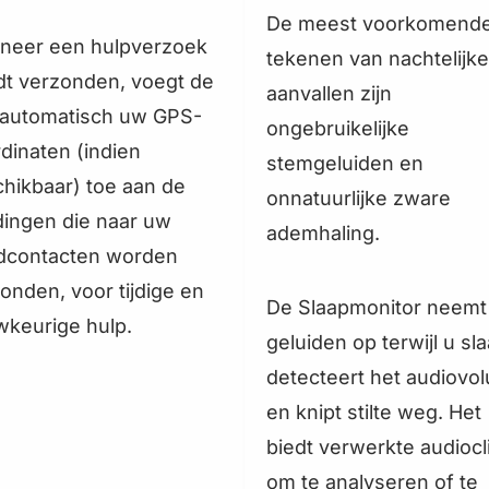
ह
De meest voorkomend
neer een hulpverzoek
tekenen van nachtelijke
t verzonden, voegt de
aanvallen zijn
 automatisch uw GPS-
ongebruikelijke
dinaten (indien
stemgeluiden en
hikbaar) toe aan de
onnatuurlijke zware
ingen die naar uw
ademhaling.
dcontacten worden
onden, voor tijdige en
De Slaapmonitor neemt
keurige hulp.
geluiden op terwijl u sla
detecteert het audiovo
en knipt stilte weg. Het
biedt verwerkte audiocl
om te analyseren of te