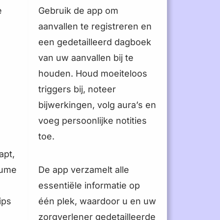
िन्दी
e
Gebruik de app om
한국어
aanvallen te registreren en
中文 (中国)
een gedetailleerd dagboek
van uw aanvallen bij te
中文 (台灣)
houden. Houd moeiteloos
Русский
triggers bij, noteer
bijwerkingen, volg aura’s en
voeg persoonlijke notities
toe.
apt,
lume
De app verzamelt alle
essentiële informatie op
ips
één plek, waardoor u en uw
zorgverlener gedetailleerde