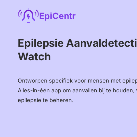
Ga
EpiCentr
naar
de
inhoud
Epilepsie Aanvaldetect
Watch
Ontworpen specifiek voor mensen met epileps
Alles-in-één app om aanvallen bij te houden
epilepsie te beheren.