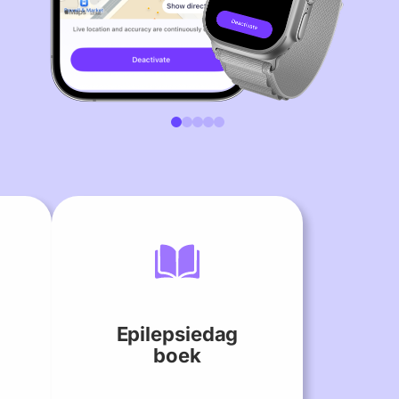
Suomi
Norsk Bokmål
Polski
Svenska
日本語
Türkçe
العربية
Bahasa Indonesia
Bahasa Melayu
Tagalog
Epilepsiedag
boek
עברית