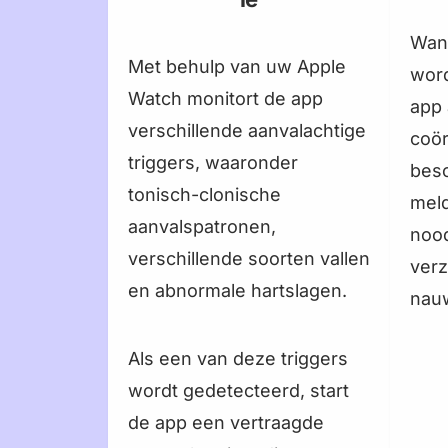
Wan
Met behulp van uw Apple
word
Watch monitort de app
app
verschillende aanvalachtige
coör
triggers, waaronder
besc
tonisch-clonische
meld
aanvalspatronen,
noo
verschillende soorten vallen
verz
en abnormale hartslagen.
nauw
Als een van deze triggers
wordt gedetecteerd, start
de app een vertraagde