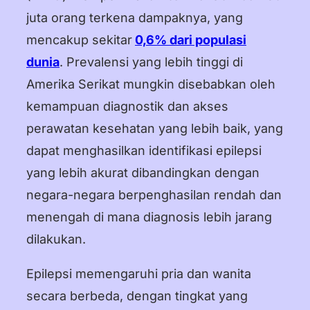
juta orang terkena dampaknya, yang
עברית
mencakup sekitar
0,6% dari populasi
हिन्दी
dunia
. Prevalensi yang lebih tinggi di
Amerika Serikat mungkin disebabkan oleh
한국어
kemampuan diagnostik dan akses
中文 (中国)
perawatan kesehatan yang lebih baik, yang
中文 (台灣)
dapat menghasilkan identifikasi epilepsi
yang lebih akurat dibandingkan dengan
Русский
negara-negara berpenghasilan rendah dan
menengah di mana diagnosis lebih jarang
dilakukan.
Epilepsi memengaruhi pria dan wanita
secara berbeda, dengan tingkat yang