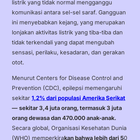
Dansk
listrik yang tidak normal mengganggu
komunikasi antara sel-sel saraf. Gangguan
Suomi
ini menyebabkan kejang, yang merupakan
Norsk Bokmål
lonjakan aktivitas listrik yang tiba-tiba dan
tidak terkendali yang dapat mengubah
Polski
sensasi, perilaku, kesadaran, dan gerakan
Svenska
otot.
日本語
Menurut Centers for Disease Control and
Türkçe
Prevention (CDC), epilepsi memengaruhi
العربية
sekitar
1,2% dari populasi Amerika Serikat
—
sekitar 3,4 juta orang, termasuk 3 juta
Bahasa Indonesia
orang dewasa dan 470.000 anak-anak.
Bahasa Melayu
Secara global, Organisasi Kesehatan Dunia
(WHO) memperkira
kan bahwa lebih dari 5
0
Tagalog