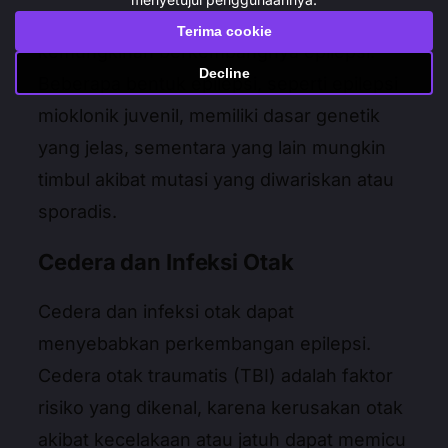
genetik tertentu dapat meningkatkan
Terima cookie
kemungkinan berkembangnya epilepsi.
Decline
Beberapa bentuk epilepsi, seperti epilepsi
mioklonik juvenil, memiliki dasar genetik
yang jelas, sementara yang lain mungkin
timbul akibat mutasi yang diwariskan atau
sporadis.
Cedera dan Infeksi Otak
Cedera dan infeksi otak dapat
menyebabkan perkembangan epilepsi.
Cedera otak traumatis (TBI) adalah faktor
risiko yang dikenal, karena kerusakan otak
akibat kecelakaan atau jatuh dapat memicu