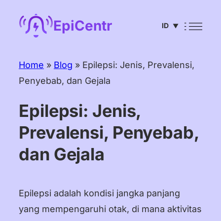
Lewati
EpiCentr
ID
ke
▼
konten
English
Home
»
Blog
»
Epilepsi: Jenis, Prevalensi,
Deutsch
Penyebab, dan Gejala
Français
Epilepsi: Jenis,
Español
Prevalensi, Penyebab,
Português
dan Gejala
Italiano
Čeština
Epilepsi adalah kondisi jangka panjang
Nederlands
yang mempengaruhi otak, di mana aktivitas